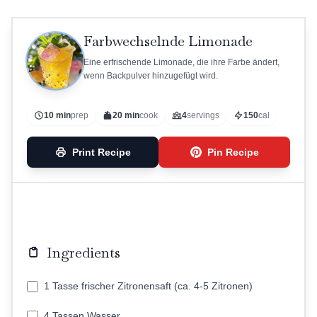
Farbwechselnde Limonade
Eine erfrischende Limonade, die ihre Farbe ändert,
wenn Backpulver hinzugefügt wird.
10 min
prep
20 min
cook
4
servings
150
cal
Print Recipe
Pin Recipe
Ingredients
1 Tasse frischer Zitronensaft (ca. 4-5 Zitronen)
4 Tassen Wasser