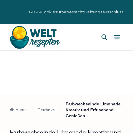
GDPR
Cookies
Urheberrecht
Haftungsausschluss
Hauptm
Farbwechselnde Limonade
Home
Getränke
Kreativ und Erfrischend
Genießen
Farbwechselnde Limonade Kreativ und