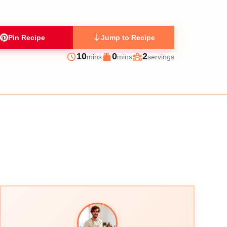
Pin Recipe
Jump to Recipe
minutes
minutes
10
0
2
mins
mins
servings
Prep
Cook
Servings