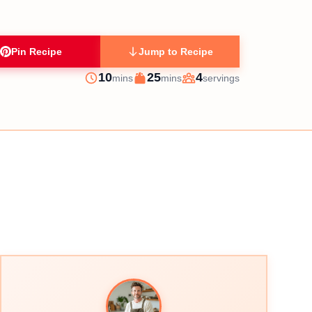
Pin Recipe
Jump to Recipe
minutes
minutes
10
25
4
mins
mins
servings
Prep
Cook
Servings