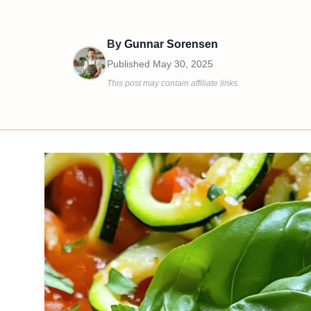
By
Gunnar Sorensen
Published
May 30, 2025
This post may contain affiliate links.