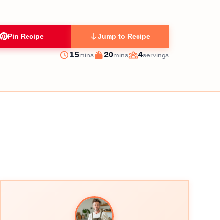
Pin Recipe
Jump to Recipe
minutes
minutes
15
20
4
mins
mins
servings
Prep
Cook
Servings