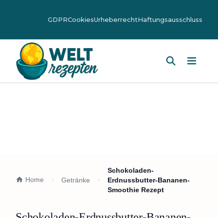
GDPR
Cookies
Urheberrecht
Haftungsausschluss
Hauptm
Schokoladen-
Home
Getränke
Erdnussbutter-Bananen-
Smoothie Rezept
Schokoladen-Erdnussbutter-Bananen-