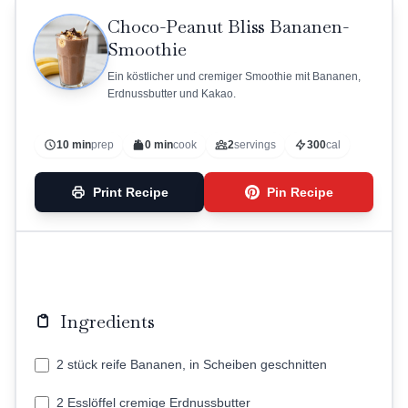
Choco-Peanut Bliss Bananen-
Smoothie
Ein köstlicher und cremiger Smoothie mit Bananen,
Erdnussbutter und Kakao.
10 min
prep
0 min
cook
2
servings
300
cal
Print Recipe
Pin Recipe
Ingredients
2 stück reife Bananen, in Scheiben geschnitten
2 Esslöffel cremige Erdnussbutter