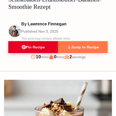
Smoothie Rezept
By
Lawrence Finnegan
Published
Nov 3, 2025
This post may contain affiliate links.
Pin Recipe
Jump to Recipe
minutes
minutes
10
0
2
mins
mins
servings
Prep
Cook
Servings