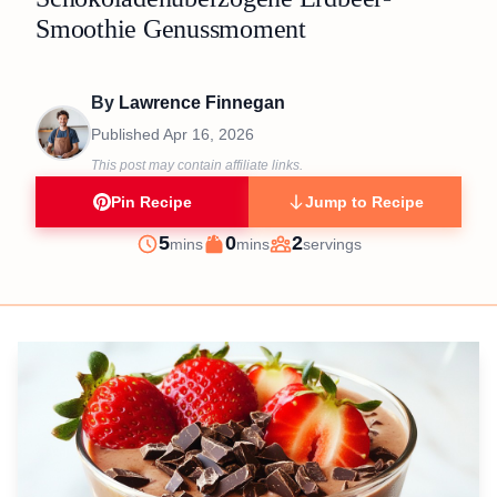
Smoothie Genussmoment
By
Lawrence Finnegan
Published
Apr 16, 2026
This post may contain affiliate links.
Pin Recipe
Jump to Recipe
minutes
minutes
5
0
2
mins
mins
servings
Prep
Cook
Servings