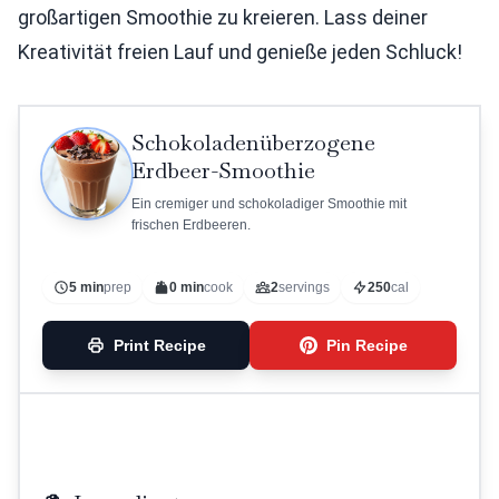
großartigen Smoothie zu kreieren. Lass deiner
Kreativität freien Lauf und genieße jeden Schluck!
Schokoladenüberzogene
Erdbeer-Smoothie
Ein cremiger und schokoladiger Smoothie mit
frischen Erdbeeren.
5 min
prep
0 min
cook
2
servings
250
cal
Print Recipe
Pin Recipe