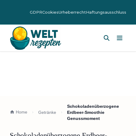
GDPR
Cookies
Urheberrecht
Haftungsausschluss
Hauptm
Schokoladenüberzogene
Home
Getränke
Erdbeer-Smoothie
Genussmoment
Schokoladenüberzogene Erdbeer-