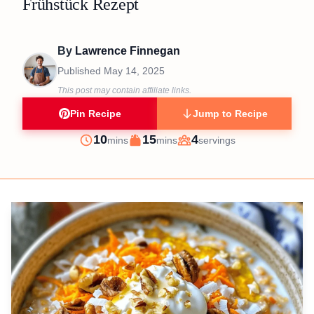
Frühstück Rezept
By
Lawrence Finnegan
Published
May 14, 2025
This post may contain affiliate links.
Pin Recipe
Jump to Recipe
minutes
minutes
10
15
4
mins
mins
servings
Prep
Cook
Servings