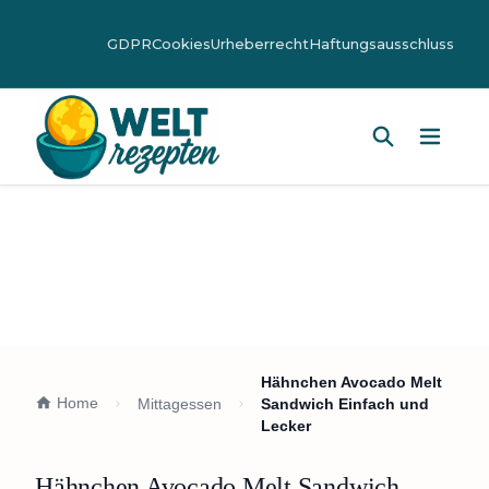
GDPR
Cookies
Urheberrecht
Haftungsausschluss
Hauptm
Hähnchen Avocado Melt
Home
Mittagessen
Sandwich Einfach und
Lecker
Hähnchen Avocado Melt Sandwich