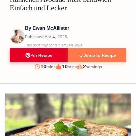
Einfach und Lecker
By
Ewan McAllister
Published
Apr 4, 2025
This post may contain affiliate links.
Pin Recipe
Jump to Recipe
minutes
minutes
10
10
2
mins
mins
servings
Prep
Cook
Servings