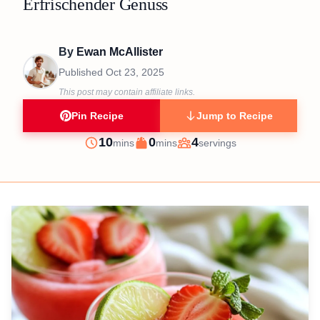
Erfrischender Genuss
By
Ewan McAllister
Published
Oct 23, 2025
This post may contain affiliate links.
Pin Recipe
Jump to Recipe
minutes
minutes
10
0
4
mins
mins
servings
Prep
Cook
Servings