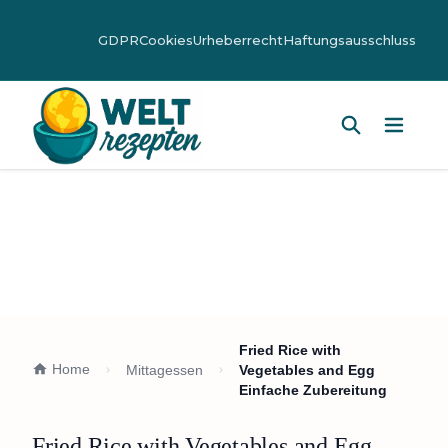
GDPR
Cookies
Urheberrecht
Haftungsausschluss
Hauptm
Fried Rice with
Home
Mittagessen
Vegetables and Egg
Einfache Zubereitung
Fried Rice with Vegetables and Egg