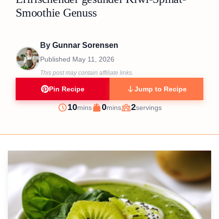
Smoothie Genuss
By
Gunnar Sorensen
Published
May 11, 2026
This post may contain affiliate links.
Pin Recipe
Jump to Recipe
minutes
minutes
10
0
2
mins
mins
servings
Prep
Cook
Servings