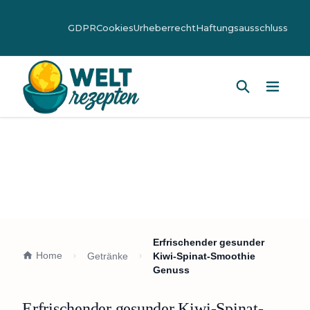
GDPR
Cookies
Urheberrecht
Haftungsausschluss
Hauptm
Erfrischender gesunder
Home
Getränke
Kiwi-Spinat-Smoothie
Genuss
Erfrischender gesunder Kiwi-Spinat-