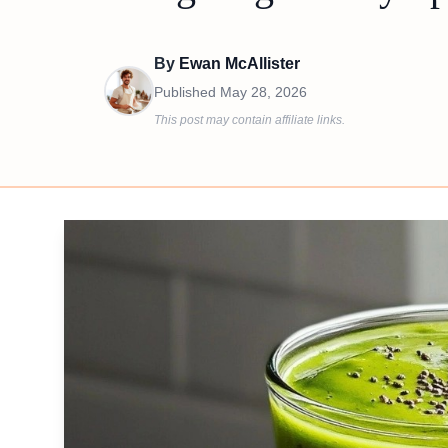
By
Ewan McAllister
Published
May 28, 2026
This post may contain affiliate links.