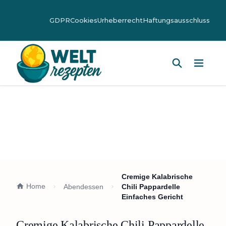
GDPR
Cookies
Urheberrecht
Haftungsausschluss
Hauptm
Cremige Kalabrische
Home
Abendessen
Chili Pappardelle
Einfaches Gericht
Cremige Kalabrische Chili Pappardelle