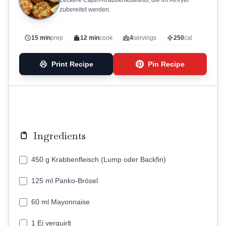
Leckere Cajun-Krabbenkoteletts, die im Airfryer
zubereitet werden.
15 min
prep
12 min
cook
4
servings
250
cal
Print Recipe
Pin Recipe
Ingredients
450 g Krabbenfleisch (Lump oder Backfin)
125 ml Panko-Brösel
60 ml Mayonnaise
1 Ei verquirlt