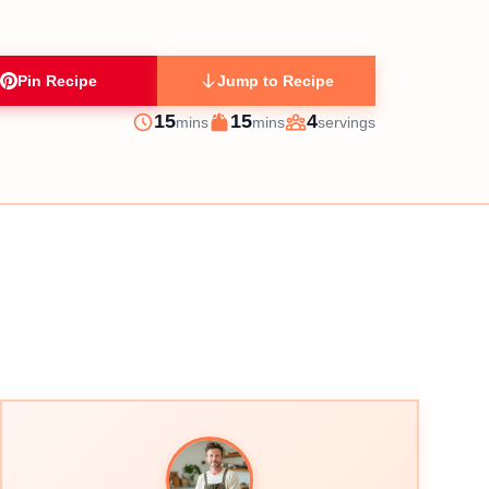
Pin Recipe
Jump to Recipe
minutes
minutes
15
15
4
mins
mins
servings
Prep
Cook
Servings