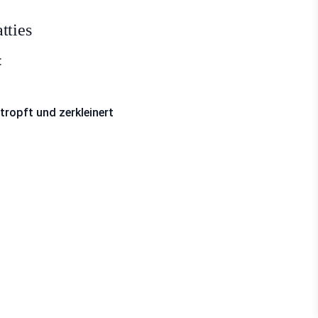
tties
:
ropft und zerkleinert