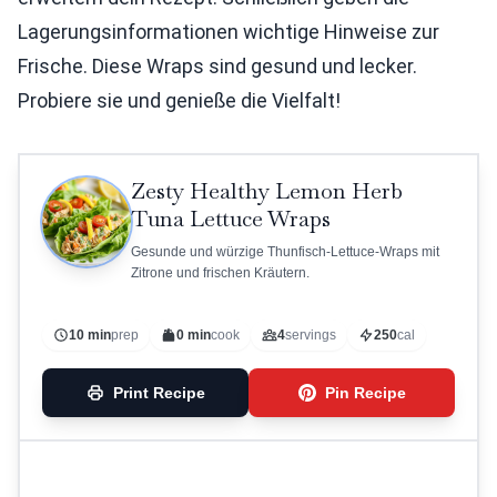
Lagerungsinformationen wichtige Hinweise zur
Frische. Diese Wraps sind gesund und lecker.
Probiere sie und genieße die Vielfalt!
Zesty Healthy Lemon Herb
Tuna Lettuce Wraps
Gesunde und würzige Thunfisch-Lettuce-Wraps mit
Zitrone und frischen Kräutern.
10 min
prep
0 min
cook
4
servings
250
cal
Print Recipe
Pin Recipe