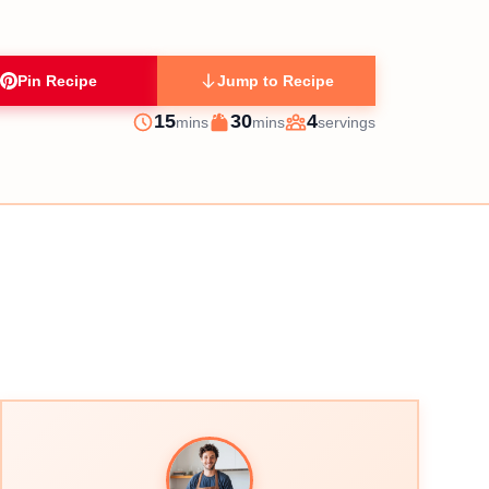
Pin Recipe
Jump to Recipe
minutes
minutes
15
30
4
mins
mins
servings
Prep
Cook
Servings