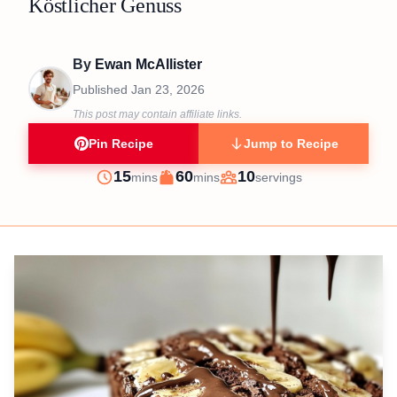
Köstlicher Genuss
By
Ewan McAllister
Published
Jan 23, 2026
This post may contain affiliate links.
Pin Recipe
Jump to Recipe
minutes
minutes
15
60
10
mins
mins
servings
Prep
Cook
Servings