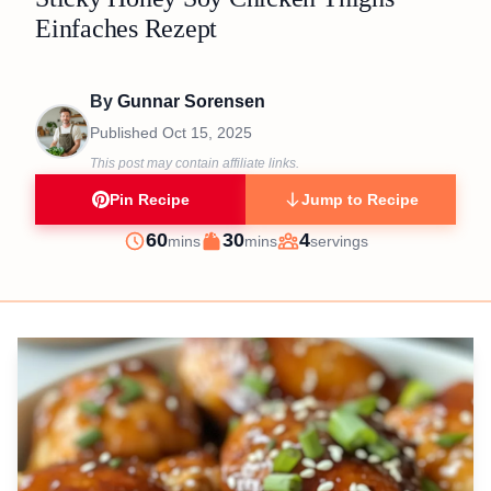
Einfaches Rezept
By
Gunnar Sorensen
Published
Oct 15, 2025
This post may contain affiliate links.
Pin Recipe
Jump to Recipe
minutes
minutes
60
30
4
mins
mins
servings
Prep
Cook
Servings