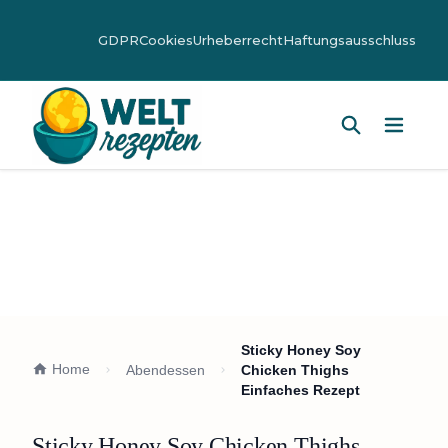
GDPR
Cookies
Urheberrecht
Haftungsausschluss
Hauptm
Sticky Honey Soy
Home
Abendessen
Chicken Thighs
Einfaches Rezept
Sticky Honey Soy Chicken Thighs