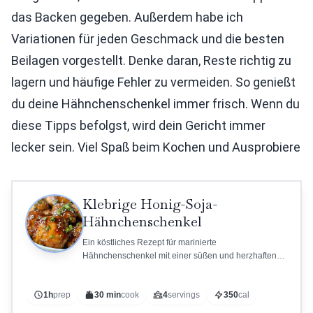
das Backen gegeben. Außerdem habe ich
Variationen für jeden Geschmack und die besten
Beilagen vorgestellt. Denke daran, Reste richtig zu
lagern und häufige Fehler zu vermeiden. So genießt
du deine Hähnchenschenkel immer frisch. Wenn du
diese Tipps befolgst, wird dein Gericht immer
lecker sein. Viel Spaß beim Kochen und Ausprobiere
Klebrige Honig-Soja-
Hähnchenschenkel
Ein köstliches Rezept für marinierte
Hähnchenschenkel mit einer süßen und herzhaften
Honig-Soja-Marinade.
1h
prep
30 min
cook
4
servings
350
cal