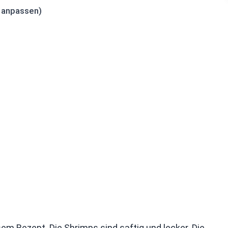
 anpassen)
sem Rezept. Die Shrimps sind saftig und lecker. Die