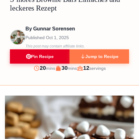
leckeres Rezept
By
Gunnar Sorensen
Published
Oct 1, 2025
This post may contain affiliate links.
Pin Recipe
Jump to Recipe
minutes
minutes
20
30
12
mins
mins
servings
Prep
Cook
Servings