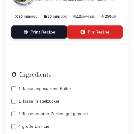
Crackern.
20 min
prep
30 min
cook
12
servings
250
cal
Print Recipe
Pin Recipe
Ingredients
1 Tasse ungesalzene Butter
1 Tasse Kristallzucker
1 Tasse brauner Zucker, gut gepackt
4 große Eier Eier