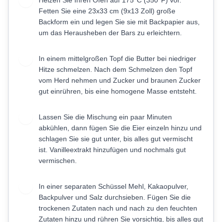
Heizen Sie Ihren Ofen auf 175°C (350°F) vor.
1
Fetten Sie eine 23x33 cm (9x13 Zoll) große
Backform ein und legen Sie sie mit Backpapier aus,
um das Herausheben der Bars zu erleichtern.
In einem mittelgroßen Topf die Butter bei niedriger
2
Hitze schmelzen. Nach dem Schmelzen den Topf
vom Herd nehmen und Zucker und braunen Zucker
gut einrühren, bis eine homogene Masse entsteht.
Lassen Sie die Mischung ein paar Minuten
3
abkühlen, dann fügen Sie die Eier einzeln hinzu und
schlagen Sie sie gut unter, bis alles gut vermischt
ist. Vanilleextrakt hinzufügen und nochmals gut
vermischen.
In einer separaten Schüssel Mehl, Kakaopulver,
4
Backpulver und Salz durchsieben. Fügen Sie die
trockenen Zutaten nach und nach zu den feuchten
Zutaten hinzu und rühren Sie vorsichtig, bis alles gut