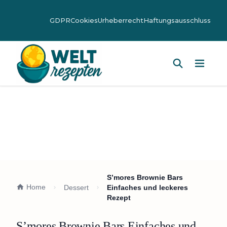
GDPR
Cookies
Urheberrecht
Haftungsausschluss
Hauptm
S’mores Brownie Bars
Home
Dessert
Einfaches und leckeres
Rezept
S’mores Brownie Bars Einfaches und