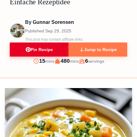
Einfache Rezeptidee
By
Gunnar Sorensen
Published
Sep 29, 2025
This post may contain affiliate links.
Pin Recipe
Jump to Recipe
minutes
minutes
15
480
6
mins
mins
servings
Prep
Cook
Servings