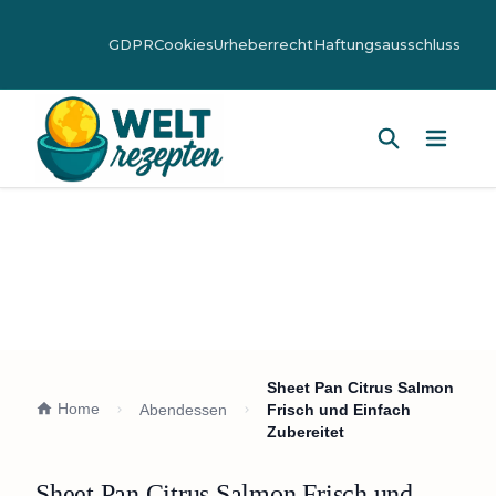
GDPR
Cookies
Urheberrecht
Haftungsausschluss
Hauptm
Sheet Pan Citrus Salmon
Home
Abendessen
Frisch und Einfach
Zubereitet
Sheet Pan Citrus Salmon Frisch und