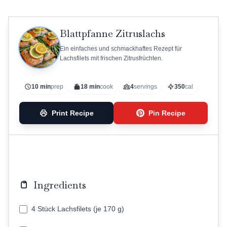
Blattpfanne Zitruslachs
Ein einfaches und schmackhaftes Rezept für
Lachsfilets mit frischen Zitrusfrüchten.
10 min
prep
18 min
cook
4
servings
350
cal
Print Recipe
Pin Recipe
Ingredients
4 Stück Lachsfilets (je 170 g)