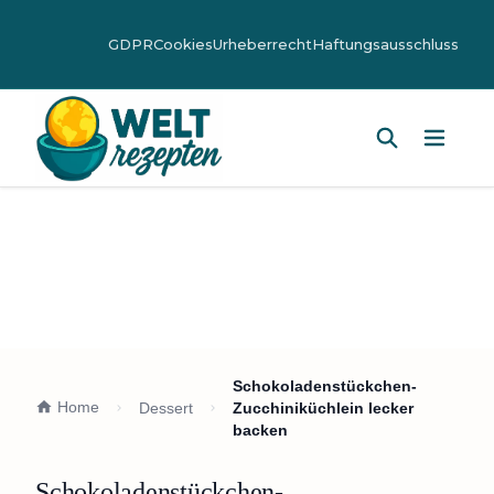
GDPR
Cookies
Urheberrecht
Haftungsausschluss
Hauptm
Schokoladenstückchen-
Home
Dessert
Zucchiniküchlein lecker
backen
Schokoladenstückchen-