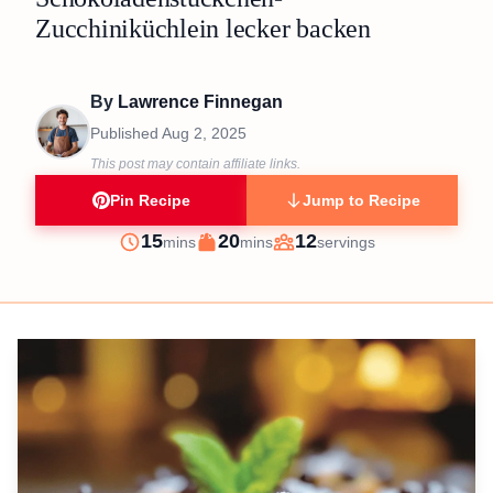
Zucchiniküchlein lecker backen
By
Lawrence Finnegan
Published
Aug 2, 2025
This post may contain affiliate links.
Pin Recipe
Jump to Recipe
minutes
minutes
15
20
12
mins
mins
servings
Prep
Cook
Servings