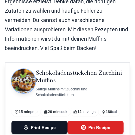
Ergebnisse erzielst. Denke daran, die richtigen
Zutaten zu wählen und häufige Fehler zu
vermeiden. Du kannst auch verschiedene
Variationen ausprobieren. Mit diesen Rezepten und
Informationen wirst du mit deinen Muffins
beeindrucken. Viel Spaß beim Backen!
Schokoladenstückchen Zucchini
Muffins
Saftige Muffins mit Zucchini und
Schokoladenstückchen.
15 min
prep
20 min
cook
12
servings
180
cal
Print Recipe
Pin Recipe