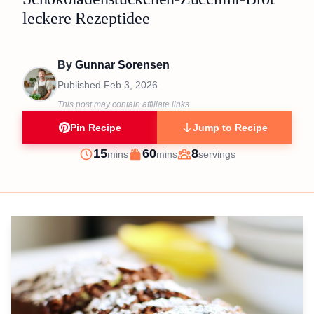
leckere Rezeptidee
By
Gunnar Sorensen
Published
Feb 3, 2026
This post may contain affiliate links.
Pin Recipe
Jump to Recipe
minutes
minutes
15
60
8
mins
mins
servings
Prep
Cook
Servings