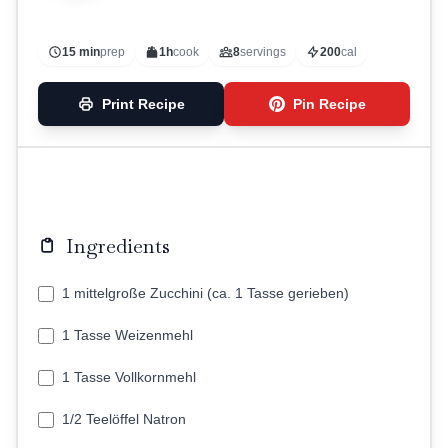
15 min
prep
1h
cook
8
servings
200
cal
Print Recipe
Pin Recipe
Ingredients
1 mittelgroße Zucchini (ca. 1 Tasse gerieben)
1 Tasse Weizenmehl
1 Tasse Vollkornmehl
1/2 Teelöffel Natron