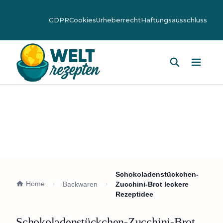
GDPR
Cookies
Urheberrecht
Haftungsausschluss
Hauptm
Schokoladenstückchen-
Home
Backwaren
Zucchini-Brot leckere
Rezeptidee
Schokoladenstückchen-Zucchini-Brot