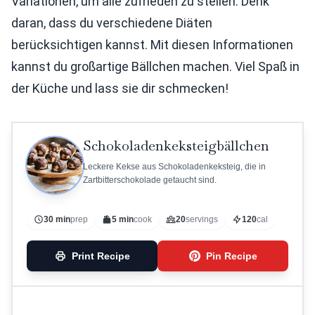
Variationen, um alle zufrieden zu stellen. Denk
daran, dass du verschiedene Diäten
berücksichtigen kannst. Mit diesen Informationen
kannst du großartige Bällchen machen. Viel Spaß in
der Küche und lass sie dir schmecken!
Schokoladenkeksteigbällchen
Leckere Kekse aus Schokoladenkeksteig, die in
Zartbitterschokolade getaucht sind.
30 min
prep
5 min
cook
20
servings
120
cal
Print Recipe
Pin Recipe