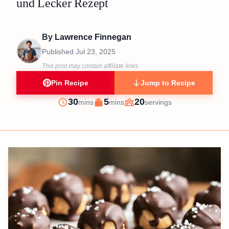
und Lecker Rezept
By
Lawrence Finnegan
Published
Jul 23, 2025
This post may contain affiliate links.
Pin Recipe
Jump to Recipe
minutes
minutes
30
5
20
mins
mins
servings
Prep
Cook
Servings