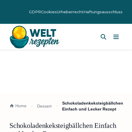
GDPR
Cookies
Urheberrecht
Haftungsausschluss
Hauptm
Schokoladenkeksteigbällchen
Home
Dessert
Einfach und Lecker Rezept
Schokoladenkeksteigbällchen Einfach