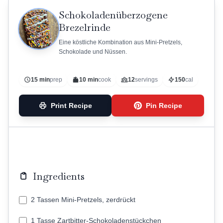
Schokoladenüberzogene
Brezelrinde
Eine köstliche Kombination aus Mini-Pretzels,
Schokolade und Nüssen.
15 min
prep
10 min
cook
12
servings
150
cal
Print Recipe
Pin Recipe
Ingredients
2 Tassen Mini-Pretzels, zerdrückt
1 Tasse Zartbitter-Schokoladenstückchen