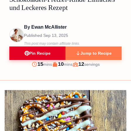
und Leckeres Rezept
By
Ewan McAllister
Published
Sep 13, 2025
This post may contain affiliate links.
Pin Recipe
Jump to Recipe
minutes
minutes
15
10
12
mins
mins
servings
Prep
Cook
Servings