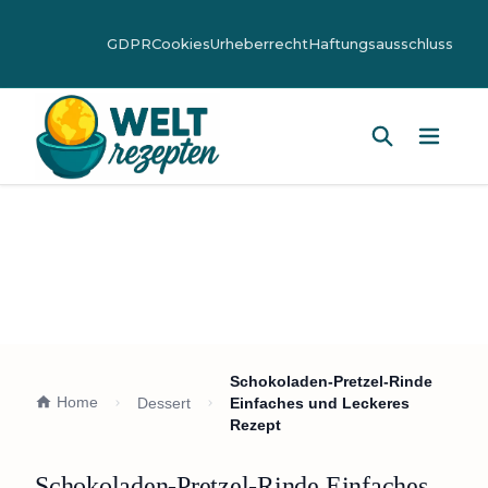
GDPR
Cookies
Urheberrecht
Haftungsausschluss
Hauptm
Schokoladen-Pretzel-Rinde
Home
Dessert
Einfaches und Leckeres
Rezept
Schokoladen-Pretzel-Rinde Einfaches