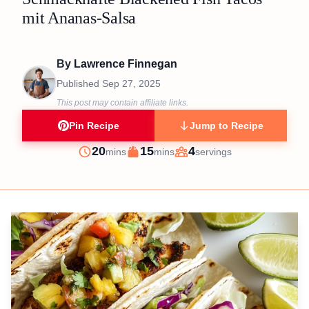
mit Ananas-Salsa
By
Lawrence Finnegan
Published
Sep 27, 2025
This post may contain affiliate links.
Pin Recipe
Jump to Recipe
minutes
minutes
20
15
4
mins
mins
servings
Prep
Cook
Servings