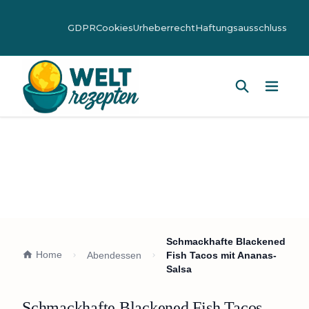
GDPR
Cookies
Urheberrecht
Haftungsausschluss
Hauptm
Schmackhafte Blackened
Home
Abendessen
Fish Tacos mit Ananas-
Salsa
Schmackhafte Blackened Fish Tacos