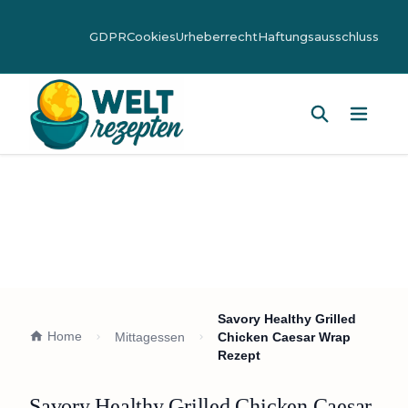
GDPR
Cookies
Urheberrecht
Haftungsausschluss
Hauptm
Savory Healthy Grilled
Home
Mittagessen
Chicken Caesar Wrap
Rezept
Savory Healthy Grilled Chicken Caesar