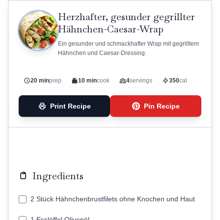
Herzhafter, gesunder gegrillter
Hähnchen-Caesar-Wrap
Ein gesunder und schmackhafter Wrap mit gegrilltem
Hähnchen und Caesar-Dressing.
20 min
prep
10 min
cook
4
servings
350
cal
Print Recipe
Pin Recipe
Ingredients
2 Stück Hähnchenbrustfilets ohne Knochen und Haut
1 Esslöffel Olivenöl