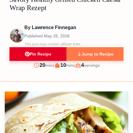
Wrap Rezept
By
Lawrence Finnegan
Published
May 26, 2026
This post may contain affiliate links.
Pin Recipe
Jump to Recipe
minutes
minutes
20
10
4
mins
mins
servings
Prep
Cook
Servings