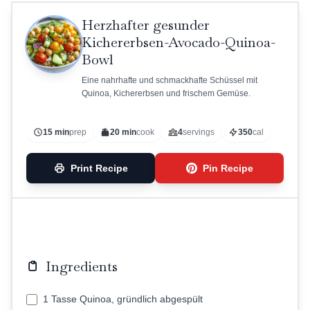
Herzhafter gesunder
Kichererbsen-Avocado-Quinoa-
Bowl
Eine nahrhafte und schmackhafte Schüssel mit
Quinoa, Kichererbsen und frischem Gemüse.
15 min
prep
20 min
cook
4
servings
350
cal
Print Recipe
Pin Recipe
Ingredients
1 Tasse Quinoa, gründlich abgespült