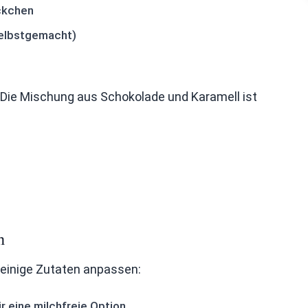
ckchen
selbstgemacht)
 Die Mischung aus Schokolade und Karamell ist
n
e einige Zutaten anpassen:
 eine milchfreie Option.