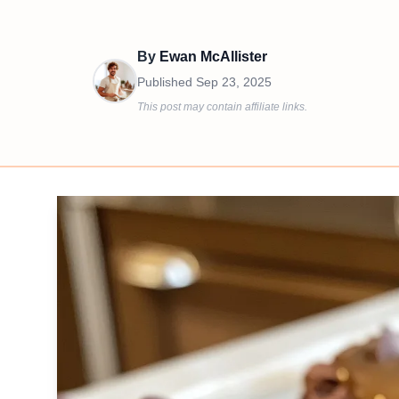
By
Ewan McAllister
Published
Sep 23, 2025
This post may contain affiliate links.