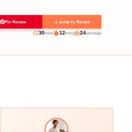
Pin Recipe
Jump to Recipe
minutes
minutes
30
12
24
mins
mins
servings
Prep
Cook
Servings