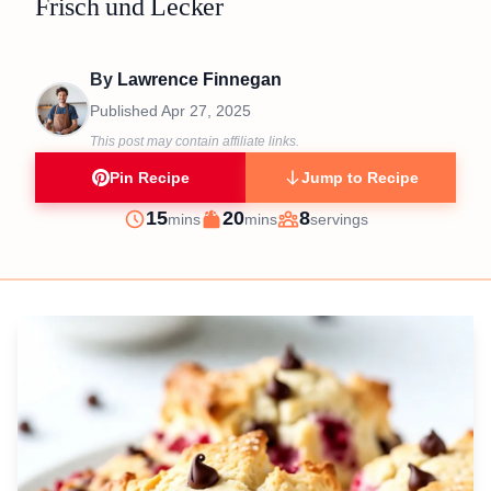
Frisch und Lecker
By
Lawrence Finnegan
Published
Apr 27, 2025
This post may contain affiliate links.
Pin Recipe
Jump to Recipe
minutes
minutes
15
20
8
mins
mins
servings
Prep
Cook
Servings