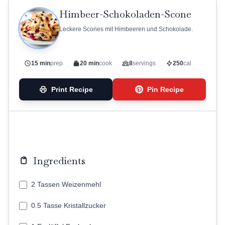
Himbeer-Schokoladen-Scone
Leckere Scones mit Himbeeren und Schokolade.
15 min
prep
20 min
cook
8
servings
250
cal
Print Recipe
Pin Recipe
Ingredients
2 Tassen Weizenmehl
0.5 Tasse Kristallzucker