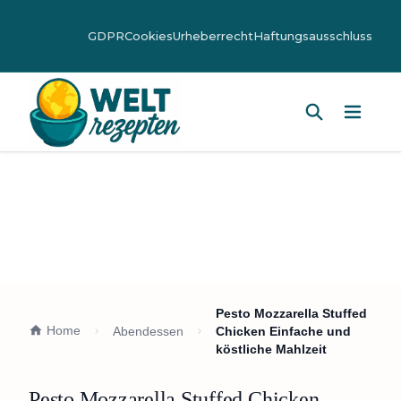
GDPR
Cookies
Urheberrecht
Haftungsausschluss
Hauptm
Pesto Mozzarella Stuffed
Home
Abendessen
Chicken Einfache und
köstliche Mahlzeit
Pesto Mozzarella Stuffed Chicken