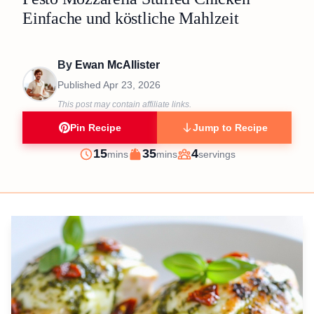
Einfache und köstliche Mahlzeit
By
Ewan McAllister
Published
Apr 23, 2026
This post may contain affiliate links.
Pin Recipe
Jump to Recipe
minutes
minutes
15
35
4
mins
mins
servings
Prep
Cook
Servings