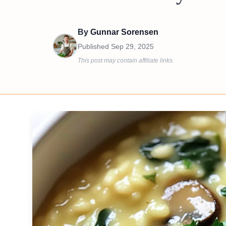
By
Gunnar Sorensen
Published
Sep 29, 2025
This post may contain affiliate links.