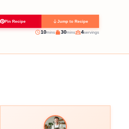
Pin Recipe
Jump to Recipe
minutes
minutes
10
30
4
mins
mins
servings
Prep
Cook
Servings