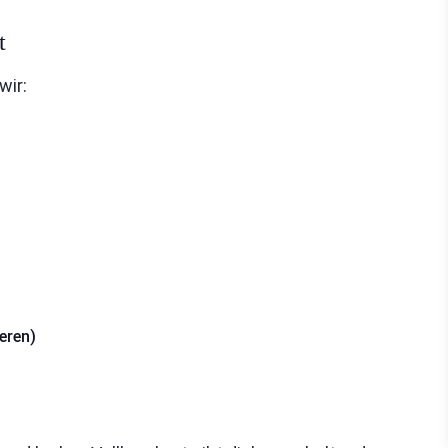
t
wir:
eren)