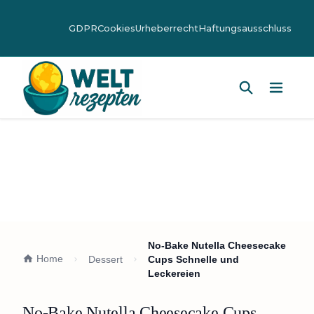
GDPR
Cookies
Urheberrecht
Haftungsausschluss
Hauptm
No-Bake Nutella Cheesecake
Home
Dessert
Cups Schnelle und
Leckereien
No-Bake Nutella Cheesecake Cups