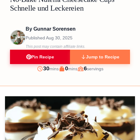
Schnelle und Leckereien
By
Gunnar Sorensen
Published
Aug 30, 2025
This post may contain affiliate links.
Pin Recipe
Jump to Recipe
minutes
minutes
30
0
6
mins
mins
servings
Prep
Cook
Servings