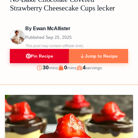
Strawberry Cheesecake Cups lecker
By
Ewan McAllister
Published
Sep 25, 2025
This post may contain affiliate links.
Pin Recipe
Jump to Recipe
minutes
minutes
30
0
4
mins
mins
servings
Prep
Cook
Servings