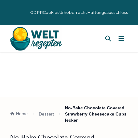
GDPR
Cookies
Urheberrecht
Haftungsausschluss
Hauptm
No-Bake Chocolate Covered
Home
Dessert
Strawberry Cheesecake Cups
lecker
No-Bake Chocolate Covered