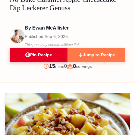
Dip Leckerer Genuss
By
Ewan McAllister
Published
Sep 6, 2025
This post may contain affiliate links.
Pin Recipe
Jump to Recipe
minutes
15
8
0
mins
servings
Prep
Servings