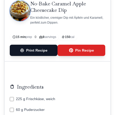
No-Bake Caramel Apple
Cheesecake Dip
Ein köstlicher, cremiger Dip mit Äpfeln und Karamell,
perfekt zum Dippen.
15 min
prep
0
8
servings
150
cal
Print Recipe
Pin Recipe
Ingredients
225 g Frischkäse, weich
60 g Puderzucker