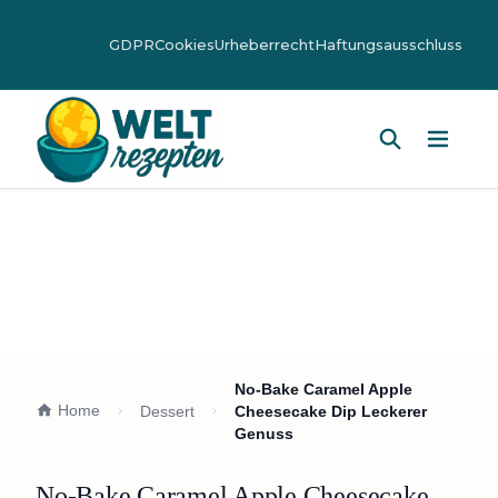
GDPR
Cookies
Urheberrecht
Haftungsausschluss
Hauptm
No-Bake Caramel Apple
Home
Dessert
Cheesecake Dip Leckerer
Genuss
No-Bake Caramel Apple Cheesecake