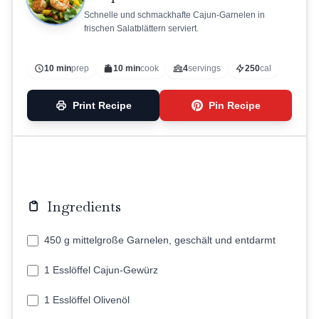
Schnelle und schmackhafte Cajun-Garnelen in
frischen Salatblättern serviert.
10 min
prep
10 min
cook
4
servings
250
cal
Print Recipe
Pin Recipe
Ingredients
450 g mittelgroße Garnelen, geschält und entdarmt
1 Esslöffel Cajun-Gewürz
1 Esslöffel Olivenöl