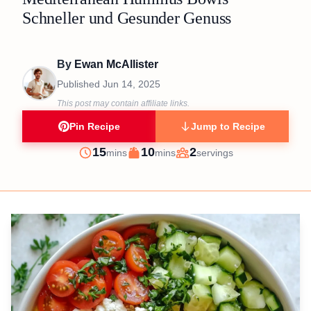
Schneller und Gesunder Genuss
By
Ewan McAllister
Published
Jun 14, 2025
This post may contain affiliate links.
Pin Recipe
Jump to Recipe
minutes
minutes
15
10
2
mins
mins
servings
Prep
Cook
Servings