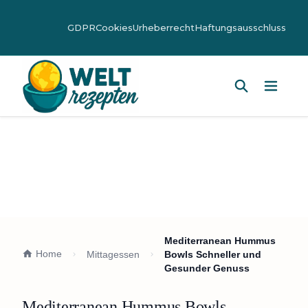
GDPR
Cookies
Urheberrecht
Haftungsausschluss
Hauptm
Mediterranean Hummus
Home
Mittagessen
Bowls Schneller und
Gesunder Genuss
Mediterranean Hummus Bowls