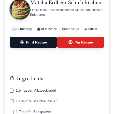
Matcha Erdbeer Schichtkuchen
Ein köstlicher Schichtkuchen mit Matcha und frischen
Erdbeeren.
30 min
prep
30 min
cook
8
servings
350
cal
Print Recipe
Pin Recipe
Ingredients
1.5 Tassen Allzweckmehl
1 Esslöffel Matcha-Pulver
1 Teelöffel Backpulver