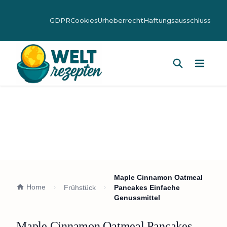
GDPR
Cookies
Urheberrecht
Haftungsausschluss
Hauptm
Maple Cinnamon Oatmeal
Home
Frühstück
Pancakes Einfache
Genussmittel
Maple Cinnamon Oatmeal Pancakes