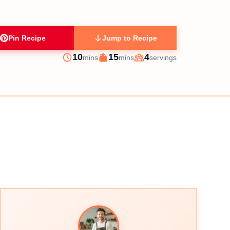
Pin Recipe
Jump to Recipe
minutes
minutes
10
15
4
mins
mins
servings
Prep
Cook
Servings