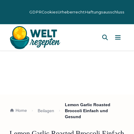
GDPR
Cookies
Urheberrecht
Haftungsausschluss
Hauptm
Lemon Garlic Roasted
Home
Beilagen
Broccoli Einfach und
Gesund
Lemon Garlic Roasted Broccoli Einfach