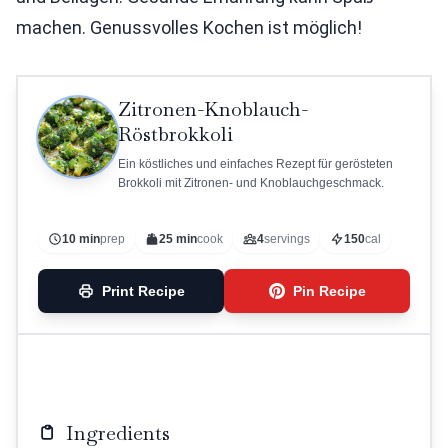
machen. Genussvolles Kochen ist möglich!
Zitronen-Knoblauch-
Röstbrokkoli
Ein köstliches und einfaches Rezept für gerösteten
Brokkoli mit Zitronen- und Knoblauchgeschmack.
10 min
prep
25 min
cook
4
servings
150
cal
Print Recipe
Pin Recipe
Ingredients