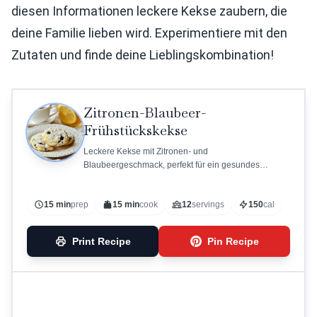
diesen Informationen leckere Kekse zaubern, die
deine Familie lieben wird. Experimentiere mit den
Zutaten und finde deine Lieblingskombination!
Zitronen-Blaubeer-
Frühstückskekse
Leckere Kekse mit Zitronen- und
Blaubeergeschmack, perfekt für ein gesundes
Frühstück.
15 min
prep
15 min
cook
12
servings
150
cal
Print Recipe
Pin Recipe