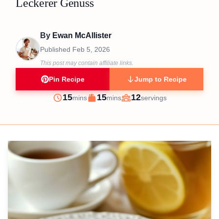
Leckerer Genuss
By
Ewan McAllister
Published
Feb 5, 2026
This post may contain affiliate links.
Pin Recipe
Jump to Recipe
minutes
minutes
15
15
12
mins
mins
servings
Prep
Cook
Servings