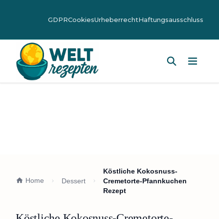
GDPR
Cookies
Urheberrecht
Haftungsausschluss
Hauptm
Köstliche Kokosnuss-
Home
Dessert
Cremetorte-Pfannkuchen
Rezept
Köstliche Kokosnuss-Cremetorte-