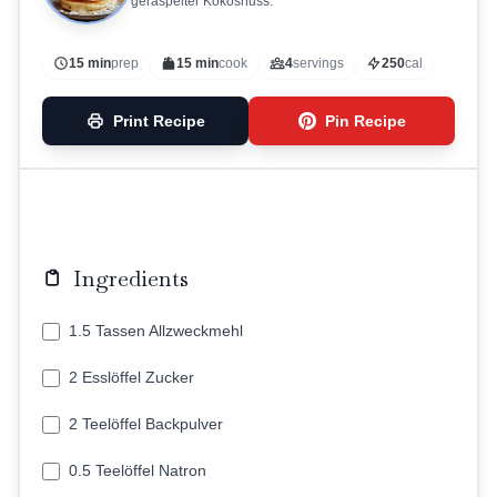
geraspelter Kokosnuss.
15 min
prep
15 min
cook
4
servings
250
cal
Print Recipe
Pin Recipe
Ingredients
1.5 Tassen Allzweckmehl
2 Esslöffel Zucker
2 Teelöffel Backpulver
0.5 Teelöffel Natron