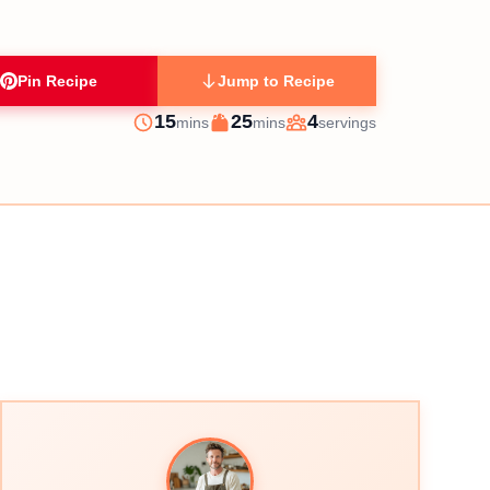
Pin Recipe
Jump to Recipe
minutes
minutes
15
25
4
mins
mins
servings
Prep
Cook
Servings