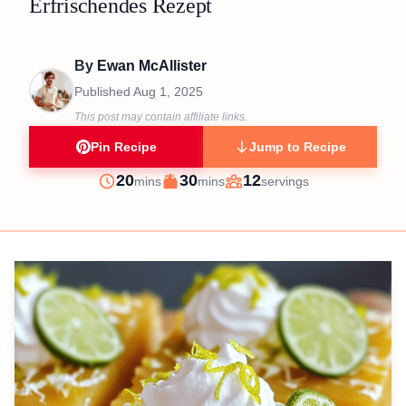
Erfrischendes Rezept
By
Ewan McAllister
Published
Aug 1, 2025
This post may contain affiliate links.
Pin Recipe
Jump to Recipe
minutes
minutes
20
30
12
mins
mins
servings
Prep
Cook
Servings