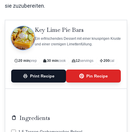
sie zuzubereiten.
Key Lime Pie Bars
Ein erfrischendes Dessert mit einer knusprigen Kruste
und einer cremigen Limettenfüllung.
20 min
prep
30 min
cook
12
servings
200
cal
Print Recipe
Pin Recipe
Ingredients
1.5 Tassen Grahamcracker-Brösel