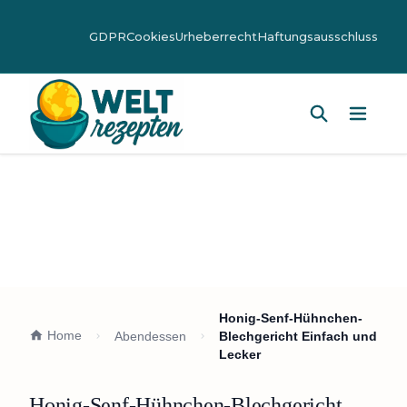
GDPR
Cookies
Urheberrecht
Haftungsausschluss
Hauptm
Honig-Senf-Hühnchen-
Home
Abendessen
Blechgericht Einfach und
Lecker
Honig-Senf-Hühnchen-Blechgericht