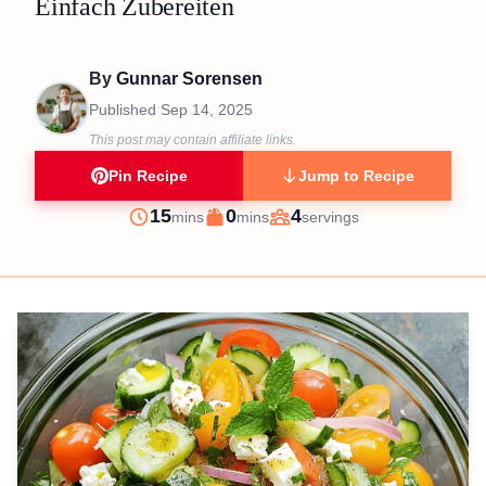
Einfach Zubereiten
By
Gunnar Sorensen
Published
Sep 14, 2025
This post may contain affiliate links.
Pin Recipe
Jump to Recipe
minutes
minutes
15
0
4
mins
mins
servings
Prep
Cook
Servings