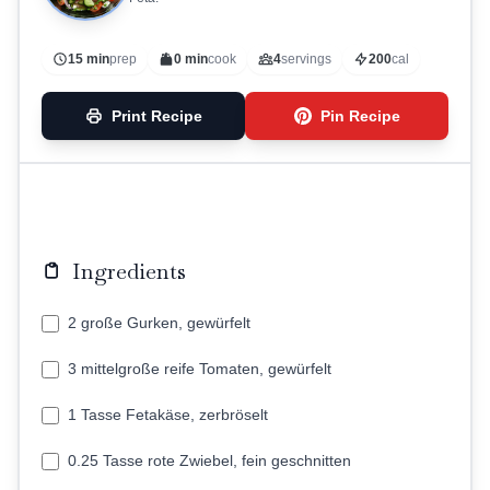
15 min
prep
0 min
cook
4
servings
200
cal
Print Recipe
Pin Recipe
Ingredients
2 große Gurken, gewürfelt
3 mittelgroße reife Tomaten, gewürfelt
1 Tasse Fetakäse, zerbröselt
0.25 Tasse rote Zwiebel, fein geschnitten